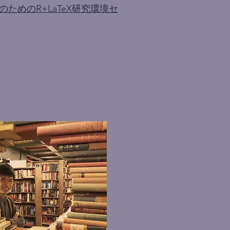
のためのR+LaTeX研究環境セ