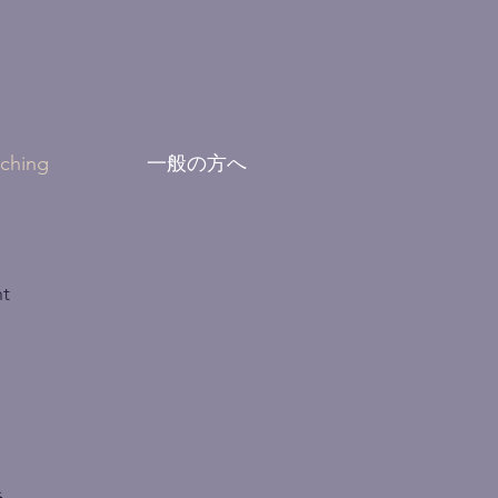
aching
一般の方へ
t
集