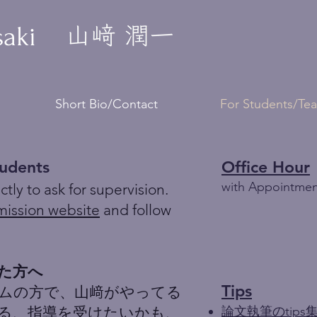
saki
Short Bio/Contact
For Students/Te
tudents
Office Hour
with Appointmen
tly to ask for supervision.
dmission website
and follow
た方へ
Tips
ムの方で、山﨑がやってる
る、指導を受けたいかも、
論文執筆のtips